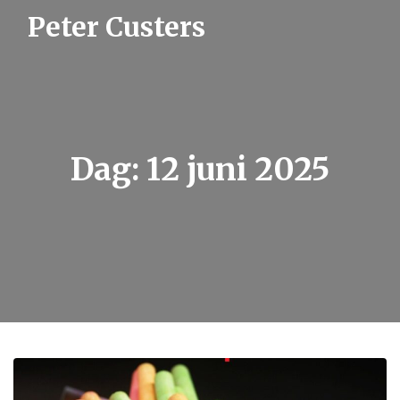
S
Peter Custers
k
i
p
t
o
c
o
n
t
Dag:
12 juni 2025
e
n
t