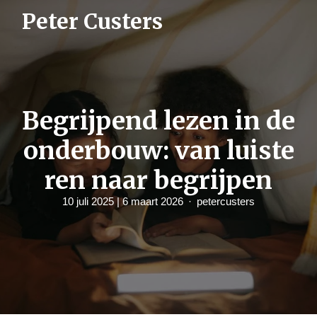
S
Peter Custers
k
i
p
t
o
c
o
n
Begrijpend lezen in de
t
e
onderbouw: van luiste
n
t
ren naar begrijpen
10 juli 2025
| 6 maart 2026
petercusters